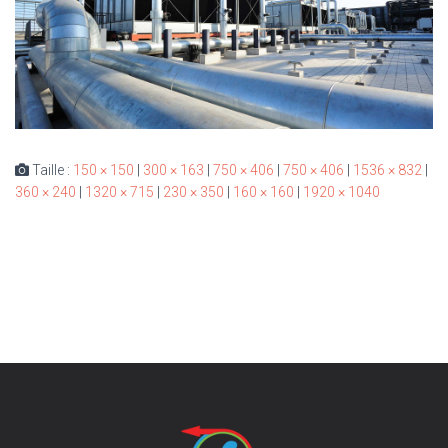
Taille :
150 × 150
|
300 × 163
|
750 × 406
|
750 × 406
|
1536 × 832
|
360 × 240
|
1320 × 715
|
230 × 350
|
160 × 160
|
1920 × 1040