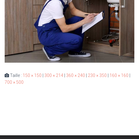
Taille :
150 × 150
|
300 × 214
|
360 × 240
|
230 × 350
|
160 × 160
|
700 × 500