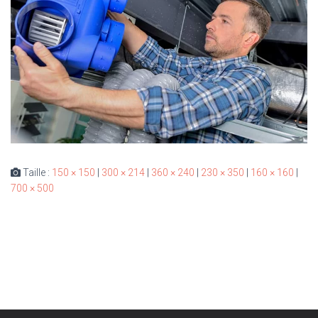
Taille :
150 × 150
|
300 × 214
|
360 × 240
|
230 × 350
|
160 × 160
|
700 × 500