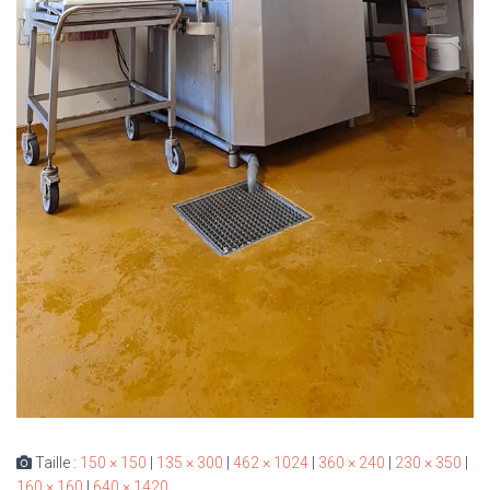
Taille :
150 × 150
|
135 × 300
|
462 × 1024
|
360 × 240
|
230 × 350
|
160 × 160
|
640 × 1420