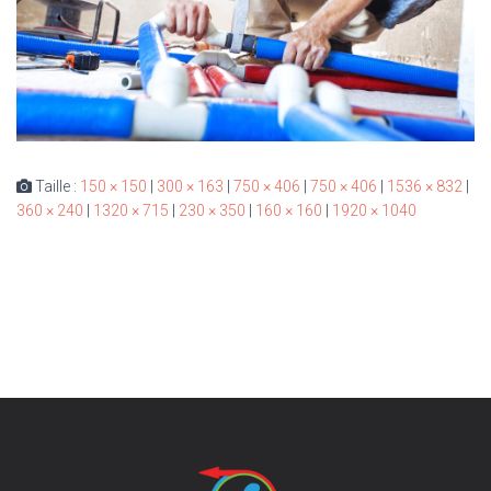
Taille :
150 × 150
|
300 × 163
|
750 × 406
|
750 × 406
|
1536 × 832
|
360 × 240
|
1320 × 715
|
230 × 350
|
160 × 160
|
1920 × 1040