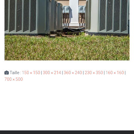
Taille :
150 × 150
|
300 × 214
|
360 × 240
|
230 × 350
|
160 × 160
|
700 × 500